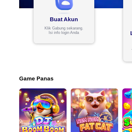
Buat Akun
Klik Gabung sekarang.
Isi info login Anda
Game Panas