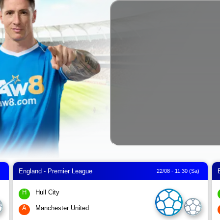
England - Premier League
)
22/08 - 11:30 (Sa)
H
Hull City
A
Manchester United