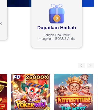
R
Dapatkan Hadiah
Jangan lupa untuk
mengklaim BONUS Anda