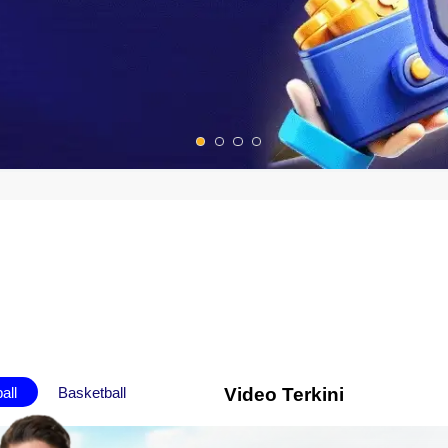
all
Basketball
Video Terkini