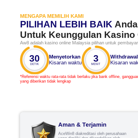
MENGAPA MEMILIH KAMI
PILIHAN LEBIH BAIK
Anda
Untuk Keunggulan Kasino 
Aw8 adalah kasino online Malaysia pilihan untuk pembayar
30
3
Menyetorkan
Withdrawal
Kisaran waktu
Kisaran wak
DETIK
MENIT
*Referensi waktu rata-rata tidak berlaku jika bank offline, ganggu
yang diberikan tidak lengkap
Aman & Terjamin
AceWin8 diakreditasi oleh perusahaan