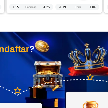
1.25
-1.25
-1.19
1.04
Handicap
Odds
ndaftar
?