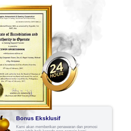
Bonus Eksklusif
Kami akan memberikan penawaran dan promosi