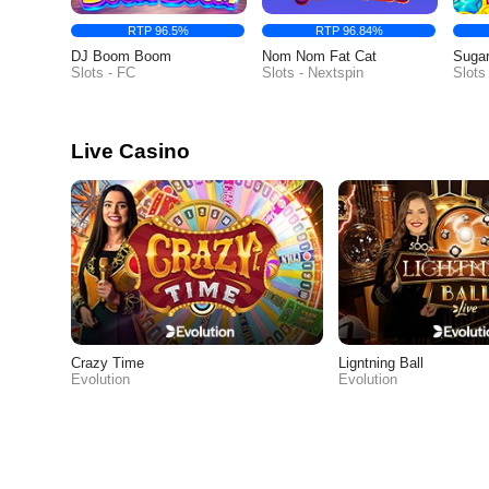
RTP
96.5%
RTP
96.84%
DJ Boom Boom
Nom Nom Fat Cat
Suga
Slots
-
FC
Slots
-
Nextspin
Slots
Live Casino
Crazy Time
Ligntning Ball
Evolution
Evolution