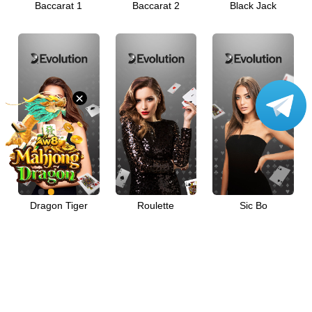
Baccarat 1
Baccarat 2
Black Jack
ដោនឡូដ
វីអាយភី
×
ភ្នាក់ងារ
Dragon Tiger
Roulette
Sic Bo