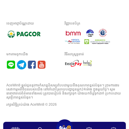
ចេញអាជ្ញាប័ណ្ណដោយ
វិញ្ញាបនប័ត្រ
មកតាមពូកយើង
វិធីសាស្រ្តទូទាត់
AceWin8 ផ្តល់ជូននូវការកំសាន្តដ៏សម្បូរបែបជាមួយនឹងគុណភាពខ្ពស់បំផុត។ ក្រុមការងារ
សេវាកម្មអតិថិជនរបស់យើង នៅចាំដោះស្រាយបញ្ហាជូនអ្នក24ម៉ោង ក្នុងមួយថ្ងៃ។ សូម
ធានាថារាល់ព័ត៌មានទាំងអស់ ត្រូវបានរៀបចំ និងរក្សាទុក យ៉ាងយកចិត្តទុកដាក់ ប្រកបដោយ
សុវត្ថិភាពខ្ពស់បំផុត។
រក្សាសិទ្ធិគ្រប់យ៉ាង AceWin8 © 2026