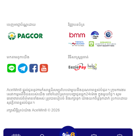
ចេញអាជ្ញាប័ណ្ណដោយ
វិញ្ញាបនប័ត្រ
មកតាមពូកយើង
វិធីសាស្រ្តទូទាត់
AceWin8 ផ្តល់ជូននូវការកំសាន្តដ៏សម្បូរបែបជាមួយនឹងគុណភាពខ្ពស់បំផុត។ ក្រុមការងារ
សេវាកម្មអតិថិជនរបស់យើង នៅចាំដោះស្រាយបញ្ហាជូនអ្នក24ម៉ោង ក្នុងមួយថ្ងៃ។ សូម
ធានាថារាល់ព័ត៌មានទាំងអស់ ត្រូវបានរៀបចំ និងរក្សាទុក យ៉ាងយកចិត្តទុកដាក់ ប្រកបដោយ
សុវត្ថិភាពខ្ពស់បំផុត។
រក្សាសិទ្ធិគ្រប់យ៉ាង AceWin8 © 2026