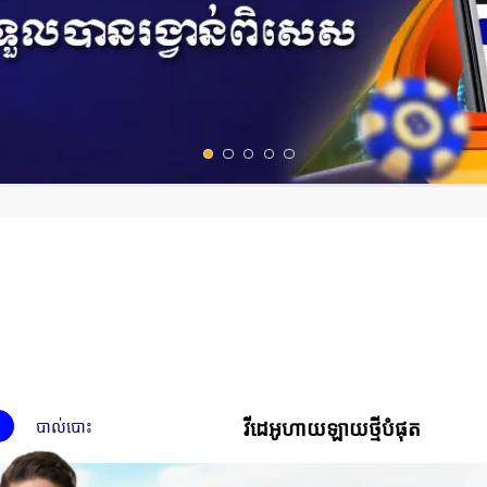
បាល់បោះ
វីដេអូហាយឡាយថ្មីបំផុត