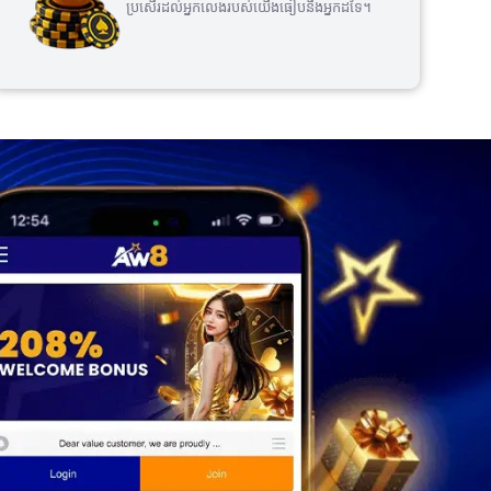
ប្រសើរ​ដល់អ្នកលេងរបស់​យើង​ធៀប​នឹង​អ្នក​ដទៃ។