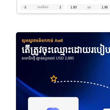
-2
2
1.93
1.95
ហាន់ឌីខាប់
អូដ
សូមស្វាគមន៍មកកាន់ Aw8
តើត្រូវចុះឈ្មោះដោយរប
សមាជិកថ្មី រង្វាន់រហូតដល់ USD 2,880