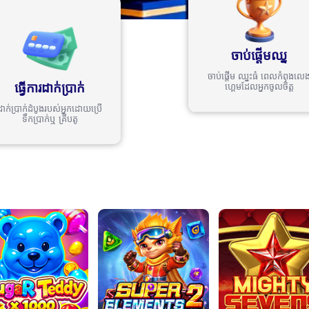
ចាប់ផ្តើមឈ្ន
ចាប់ផ្តើម ឈ្នះធំ ពេលកំពុងលេ
ធ្វើការដាក់ប្រាក់
ហ្គេមដែលអ្នកចូលចិត្ត
ដាក់ប្រាក់ដំបូងរបស់អ្នកដោយប្រើ
ទឹកប្រាក់ឬ គ្រីបតូ