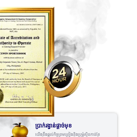
ប្រាក់រង្វាន់ផ្តាច់មុខ
យើង​នឹង​ផ្តល់​កិច្ច​ព្រម​ព្រៀង​និង​ប្រម៉ូសិនកាន់​តែ​