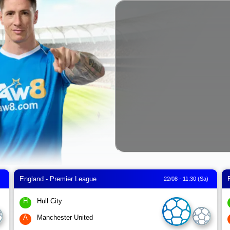
England - Premier League
)
22/08 - 11:30 (Sa)
H
Hull City
A
Manchester United