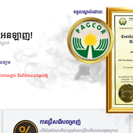
ទទួលស្គាល់ដោយ:
ីណូអនឡាញ!
ប្រាក់
មធ្យម
ារតភ្ជាប់ និងព័ត៌មានបានផ្តល់ឱ្យ
ការជ្រើសរើសចម្រាញ់
យើងតែងតែរកមើលហ្គេមដែលជ្រើសរើសដោយចុងក្រោយ