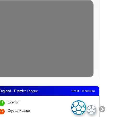
England - Premier League
England
22/08 - 14:00 (Sa)
H
Everton
H
No
A
Crystal Palace
A
Le