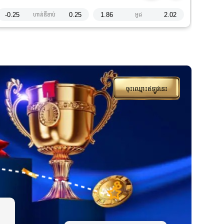
-0.25
0.25
1.86
2.02
-0.25
ហាន់ឌីខាប់
អូដ
ចុះឈ្មោះឥឡូវនេះ