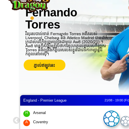
ទូតសុច្ឆន្ទៈ
Fernando
Torres
វីរបុរសបាល់ទាត់ Fernando Torres អតីតរបស់
Liverpool, Chelsea និង Atletico Madrid បានដាក់
ក្រដាសលើកិច្ចព្រមព្រៀងជាមួយ Aw8 (2020/21) ។
Aw8 មានក្តីសង្ឃឹមខ្ពស់ថាការចុះហត្ថលេខារបស់កីឡាករ
Torres នឹងពង្រឹងកិត្តិយសរបស់ខ្លួនជាវេទិកាកម្សាន្តដ៏
កំពូលនៅអាស៊ី។
ភ្នាល់ឥឡូវនេះ
England - Premier League
21/08 - 19:00 (Fr
H
Arsenal
A
Coventry