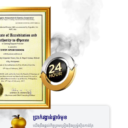
ប្រាក់រង្វាន់ផ្តាច់មុខ
យើង​នឹង​ផ្តល់​កិច្ច​ព្រម​ព្រៀង​និង​ប្រម៉ូសិនកាន់​តែ​