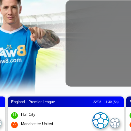
England - Premier League
)
22/08 - 11:30 (Sa)
H
Hull City
A
Manchester United