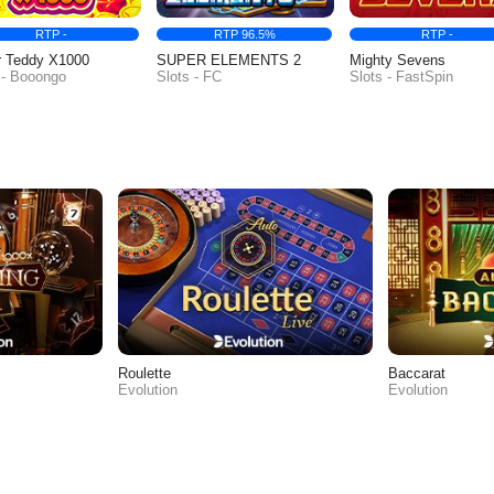
-
RTP
96.5%
RTP
-
1000
SUPER ELEMENTS 2
Mighty Sevens
P
o
Slots
-
FC
Slots
-
FastSpin
Sl
Roulette
Baccarat
Evolution
Evolution