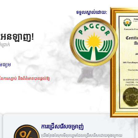
ទទួលស្គាល់ដោយ:
ីណូអនឡាញ!
ប្រាក់
មធ្យម
ារតភ្ជាប់ និងព័ត៌មានបានផ្តល់ឱ្យ
ការជ្រើសរើសចម្រាញ់
យើងតែងតែរកមើលហ្គេមដែលជ្រើសរើសដោយចុងក្រោយ