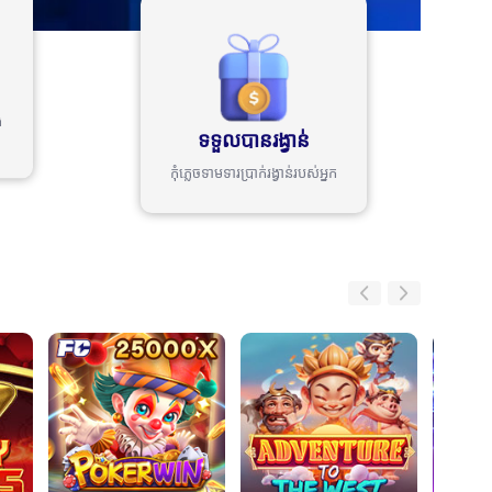
ង
ទទួលបានរង្វាន់
កុំភ្លេចទាមទារប្រាក់រង្វាន់របស់អ្នក