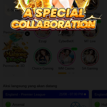
Muat
E-Sukan
Turun
Evolution
Sexy Baccarat
Pragmatic Play
Slots
NEW
NEW
VIP
Pemancingan
×
Afiliasi
Ezugi
CyberBetX
MT Live
Lottery
NEW
Poker
Permainan 3D
Choice Gaming
WM Casino
SA Gaming
Sabung Ayam
Aksi langsung yang akan datang
Permainan
Pantas
England - Premier League
21/08 - 07:00 PM
England
TV
H
H
Arsenal
Hul