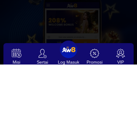
Misi
Sertai
Log Masuk
Promosi
VIP
Lesen oleh
Pengsijilan
Ikuti Kami
Cara Pembayaran