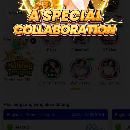
Muat
E-Sukan
Turun
Evolution
Sexy Baccarat
Pragmatic Play
Slots
NEW
NEW
VIP
Pemancingan
×
Afiliasi
Ezugi
CyberBetX
MT Live
Lottery
NEW
Poker
Permainan 3D
Choice Gaming
WM Casino
SA Gaming
Sabung Ayam
Aksi langsung yang akan datang
Permainan
Pantas
England - Premier League
21/08 - 07:00 PM
England
TV
H
H
Arsenal
Hul