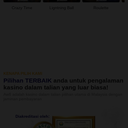
Crazy Time
Ligntning Ball
Roulette
KENAPA PILIH KAMI
Pilihan TERBAIK
anda untuk pengalaman
kasino dalam talian yang luar biasa!
Aw8 adalah kasino dalam talian pilihan utama di Malaysia dengan
jaminan pembayaran
Diakreditasi oleh: