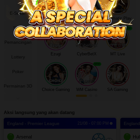
Muat
E-Sukan
Turun
Evolution
Sexy Baccarat
Pragmatic Play
Slots
NEW
NEW
VIP
Pemancingan
Afiliasi
Ezugi
CyberBetX
MT Live
Lottery
NEW
Poker
Permainan 3D
Choice Gaming
WM Casino
SA Gaming
Sabung Ayam
Aksi langsung yang akan datang
Permainan
Pantas
England - Premier League
21/08 - 07:00 PM
England
TV
H
H
Arsenal
Hul