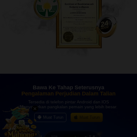
Bawa Ke Tahap Seterusnya
Pengalaman Perjudian Dalam Talian
Tersedia di telefon pintar Android dan IOS
Menyasarkan pangkalan pemain yang lebih besar.
×
Muat Turun
Muat Turun