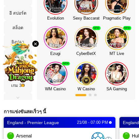
อี สปอร์ต
ภาษา
Evolution
Sexy Baccarat
Pragmatic Play
สล็อต
NEW
NEW
เด
สก์ท็อป
ยิงปลา
×
ดาวน์โหลด
Ezugi
CyberBetX
MT Live
ล็อตเตอรี่
NEW
VIP
โป๊กเกอร์
พันธมิตร
เกม 3D
WM Casino
W Casino
SA Gaming
ไก่ชน
การแข่งขันสดเร็วๆ นี้
เกมด่วน
England - Premier League
21/08 - 07:00 PM
England
TV
H
H
Arsenal
Hul