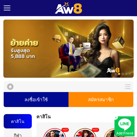
หน้า
แรก
โปร
โม
ชั่น
แอม
บา
สเด
อร์
ติดต่อ
ลงชื่อเข้าใช้
สมัครสมาชิก
เรา
×
ลีดเดอร์
คาสิโน
บอร์ด
คาสิโน
HOT
HOT
รางวัล
กีฬา