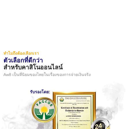
ทำไมถึงต้องเลือกเรา
ตัวเลือกที่ดีกว่า
สำหรับคาสิโนออนไลน์
Aw8 เป็นที่นิยมของไทยในเรื่องของการจ่ายเงินจริง
รับรองโดย: