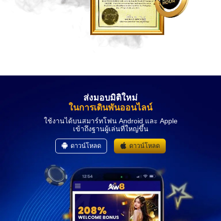
ส่งมอบมิติใหม่
ในการเดินพันออนไลน์
ใช้งานได้บนสมาร์ทโฟน Android และ Apple
เข้าถึงฐานผู้เล่นที่ใหญ่ขึ้น
ดาวน์โหลด
ดาวน์โหลด