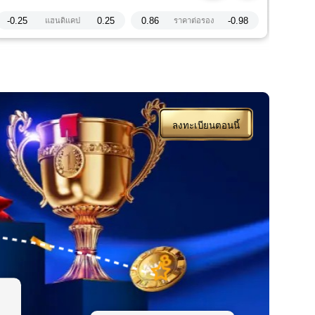
-0.25
0.25
0.86
-0.98
-0.25
แฮนดิแคป
ราคาต่อรอง
ลงทะเบียนตอนนี้