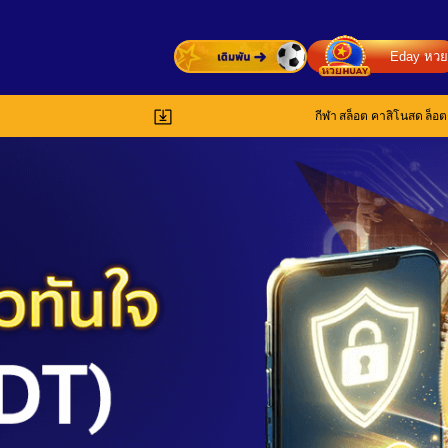
Eday หว
กีฬา
สล็อต
คาสิโนสด
ล็อต