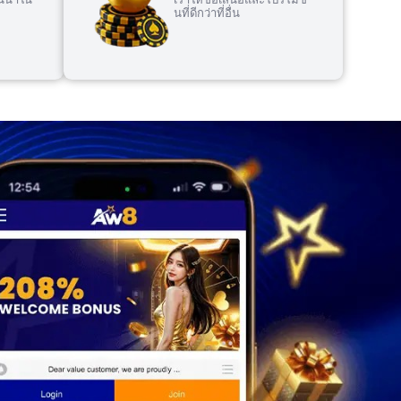
นที่ดีกว่าที่อื่น