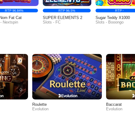
RTP
96.84%
RTP
96.5%
RTP
-
Nom Fat Cat
SUPER ELEMENTS 2
Sugar Teddy X1000
-
Nextspin
Slots
-
FC
Slots
-
Booongo
Baccarat
Crazy Coin 
Evolution
Evolution