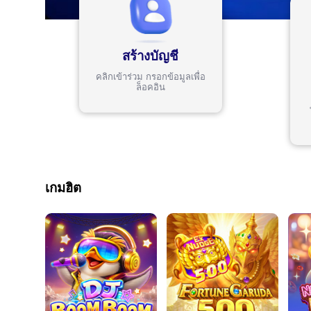
สร้างบัญชี
คลิกเข้าร่วม กรอกข้อมูลเพื่อ
ล็อคอิน
เกมฮิต