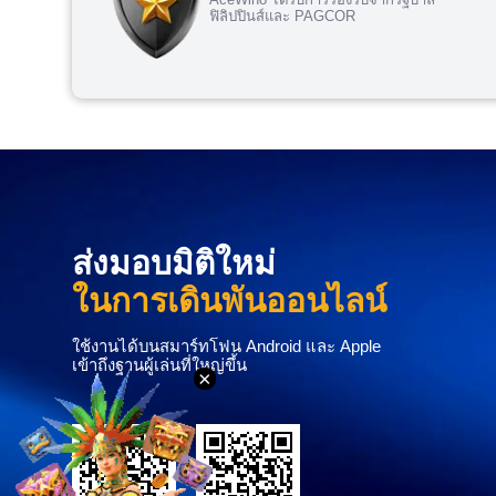
ฟิลิปปินส์และ PAGCOR
ส่งมอบมิติใหม่
ในการเดินพันออนไลน์
ใช้งานได้บนสมาร์ทโฟน Android และ Apple
เข้าถึงฐานผู้เล่นที่ใหญ่ขึ้น
×