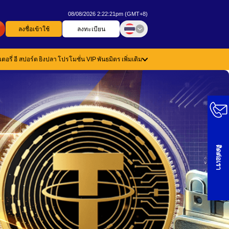
08/08/2026 2:22:23pm (GMT+8)
ย
ลงชื่อเข้าใช้
ลงทะเบียน
เตอรี่
อี สปอร์ต
ยิงปลา
โปรโมชั่น
VIP
พันธมิตร
เพิ่มเติม
ติดต่อเรา