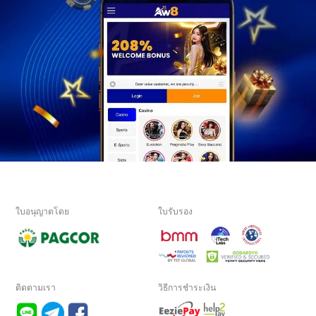
ใบอนุญาตโดย
ใบรับรอง
ติดตามเรา
วิธีการชำระเงิน