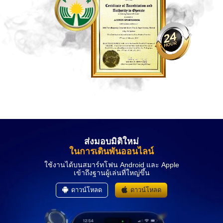
ส่งมอบมิติใหม่
ในการเดินพันออนไลน์
ใช้งานได้บนสมาร์ทโฟน Android และ Apple
เข้าถึงฐานผู้เล่นที่ใหญ่ขึ้น
ดาวน์โหลด
ดาวน์โหลด