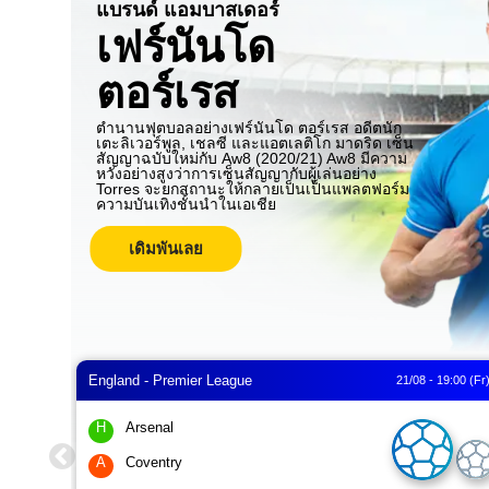
แบรนด์ แอมบาสเดอร์
เฟร์นันโด
ตอร์เรส
ตำนานฟุตบอลอย่างเฟร์นันโด ตอร์เรส อดีตนัก
เตะลิเวอร์พูล, เชลซี และแอตเลติโก มาดริด เซ็น
สัญญาฉบับใหม่กับ Aw8 (2020/21) Aw8 มีความ
หวังอย่างสูงว่าการเซ็นสัญญากับผู้เล่นอย่าง
Torres จะยกสถานะให้กลายเป็นเป็นแพลตฟอร์ม
ความบันเทิงชั้นนำในเอเชีย
เดิมพันเลย
England - Premier League
21/08 - 19:00 (Fr
H
Arsenal
A
Coventry