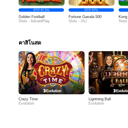
RTP
97.5%
RTP
97%
Golden Football
Fortune Garuda 500
Kong 
Slots
-
AdvantPlay
Slots
-
JILI
Slots
คาสิโนสด
Crazy Time
Ligntning Ball
Evolution
Evolution