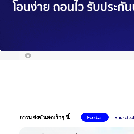
โปรโมชั่น
การแข่งขันสดเร็วๆ นี้
Football
Basketbal