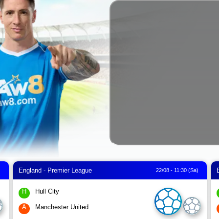
England - Premier League
)
22/08 - 11:30 (Sa)
H
Hull City
A
Manchester United