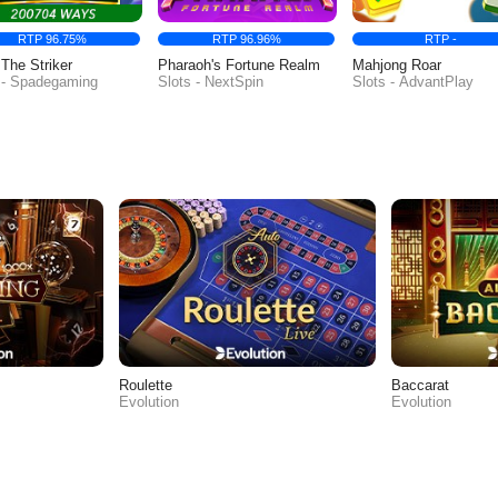
RTP
96.75%
RTP
96.96%
RTP
-
The Striker
Pharaoh's Fortune Realm
Mahjong Roar
-
Spadegaming
Slots
-
NextSpin
Slots
-
AdvantPlay
Roulette
Baccarat
Evolution
Evolution