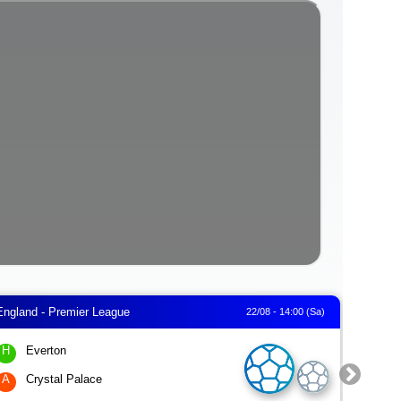
England - Premier League
England
22/08 - 14:00 (Sa)
H
Everton
H
No
A
Crystal Palace
A
Le