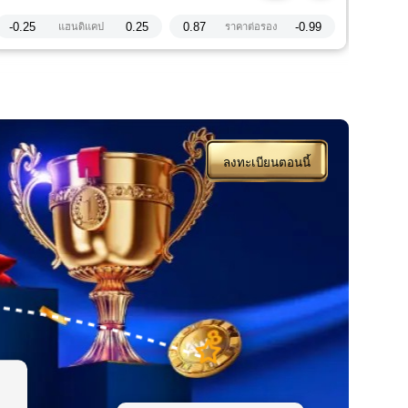
-0.25
0.25
0.87
-0.99
-0.25
แฮนดิแคป
ราคาต่อรอง
ลงทะเบียนตอนนี้