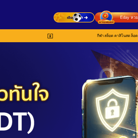
Eday หว
กีฬา
สล็อต
คาสิโนสด
ล็อต