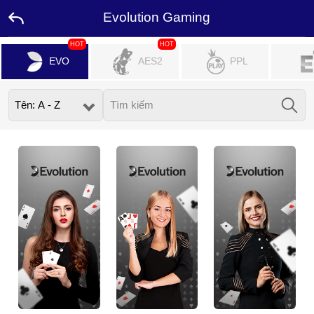
Evolution Gaming
HOT
HOT
Trang
EVO
AES2
PPL
Chủ
Khuyến
Mãi
Đại
Sứ
Liên
Hệ
Chúng
Tôi
Bảng
Xếp
Hạng
Ngôn