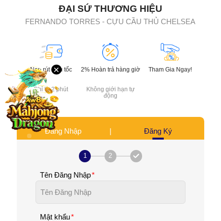
Ngữ
ĐẠI SỨ THƯƠNG HIỆU
FERNANDO TORRES - CỰU CẦU THỦ CHELSEA
Máy
Tính
Tải
Về
×
Nạp rút siêu tốc
2% Hoàn trả hàng giờ
Tham Gia Ngay!
VIP
Chỉ từ 2 phút
Không giới hạn tự
động
Đại
Lý
|
Đăng Nhập
Đăng Ký
1
2
Tên Đăng Nhập
Mật khẩu