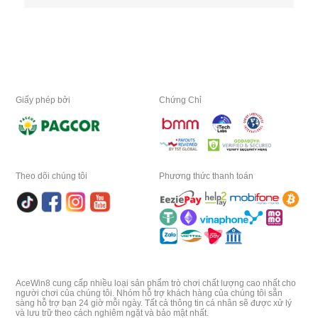
Giấy phép bởi
Chứng Chỉ
Theo dõi chúng tôi
Phương thức thanh toán
AceWin8 cung cấp nhiều loại sản phẩm trò chơi chất lượng cao nhất cho
người chơi của chúng tôi. Nhóm hỗ trợ khách hàng của chúng tôi sẵn
sàng hỗ trợ bạn 24 giờ mỗi ngày. Tất cả thông tin cá nhân sẽ được xử lý
và lưu trữ theo cách nghiêm ngặt và bảo mật nhất.