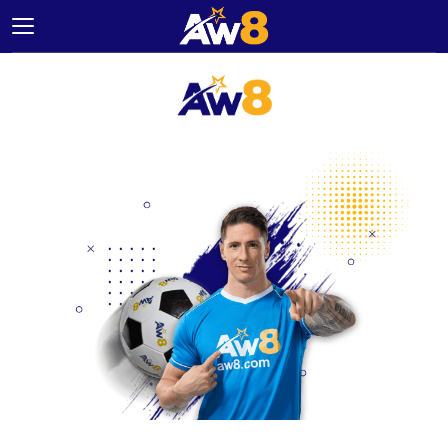
Trang
Chủ
Khuyến
Mãi
Đại
Sứ
Liên
Hệ
Chúng
Tôi
Bảng
Xếp
Hạng
Ngôn