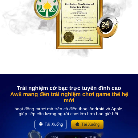
Trải nghiệm cờ bạc trực tuyến đỉnh cao
Aw8 mang đến trải nghiệm chơi game thế hệ
mới
hoạt động mượt mà trên cả điện thoại Android và Apple,
giúp tiếp cận lượng người chơi lớn hơn bao giờ hết.
Tải Xuống
Tải Xuống