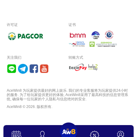
许可证
证书
关注我们
转账方式
AceWin8 为玩家提供最好的网上娱乐. 我们的专业客服将为玩家提供24小时
的服务. 为了给玩家提供更好的体验, AceWin8采用了最高科技的信息管理系
统, 确保每一位玩家的个人隐私与信息绝对的安全.
AceWin8 © 2026. 版权所有.