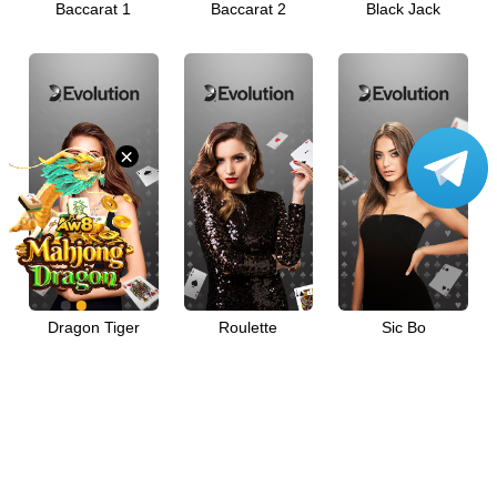
语
Baccarat 1
Baccarat 2
Black Jack
言
PC
版
下
载
×
VIP
代
理
Dragon Tiger
Roulette
Sic Bo