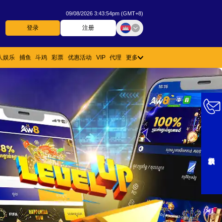
09/08/2026 3:43:56pm (GMT+8)
登录
注册
人娱乐
捕鱼
斗鸡
彩票
优惠活动
VIP
代理
更多