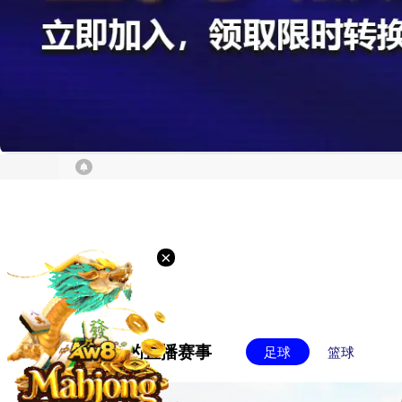
最新优惠
×
即将举行的直播赛事
足球
篮球