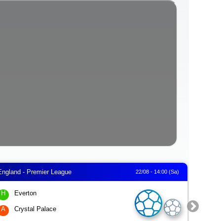
England - Premier League
England
22/08 - 14:00 (Sa)
H
Everton
H
No
A
Crystal Palace
A
Le