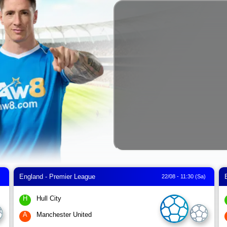
England - Premier League
)
22/08 - 11:30 (Sa)
H
Hull City
A
Manchester United