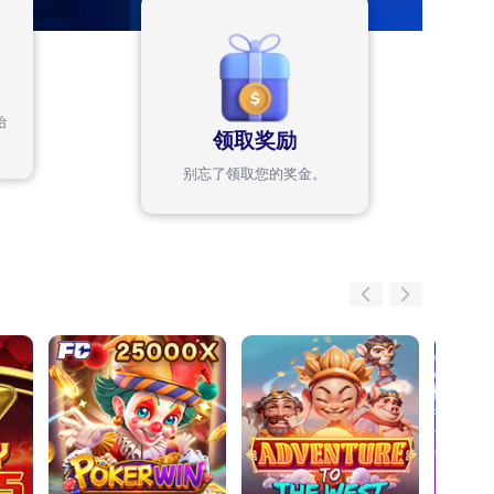
始
领取奖励
别忘了领取您的奖金。