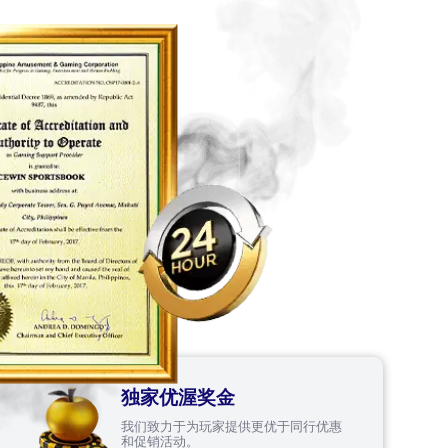
独家优渥奖金
我们致力于为玩家提供更优于同行优惠
和促销活动。