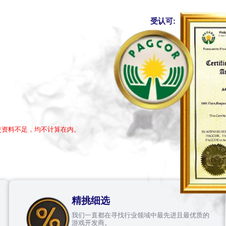
受认可:
交资料不足，均不计算在内。
精挑细选
我们一直都在寻找行业领域中最先进且最优质的
游戏开发商。