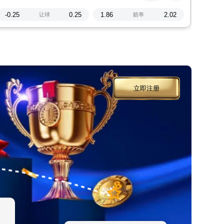
-0.25
0.25
1.86
2.02
-0.25
让球
赔率
立即注册