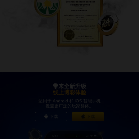
带来全新升级
线上博彩体验
适用于 Android 和 iOS 智能手机
覆盖更广泛的玩家群体。
下载
下载