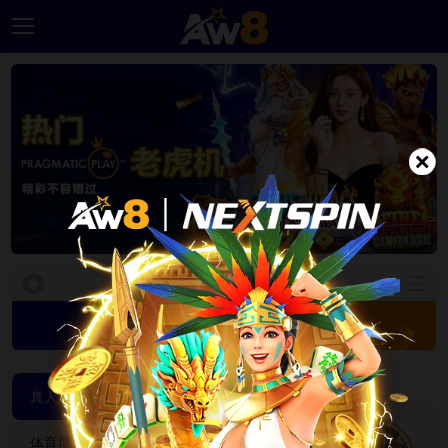
主
页
面
优
惠
活
动
品
牌
大
使
登录
注册
联
系
真人娱乐
我
真人娱乐
们
HOT
HOT
体育博彩