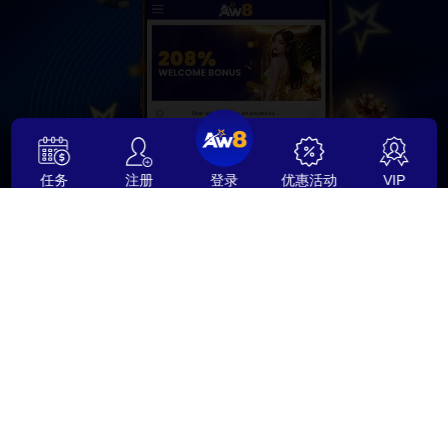
任务
注册
登录
优惠活动
VIP
许可证
证书
关注我们
转账方式