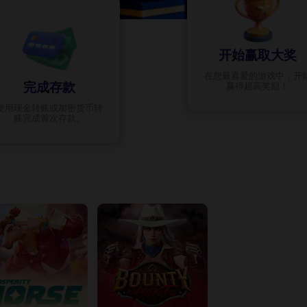
开始赢取大奖
在您最喜爱的游戏中，开
完成存款
赢得超高奖励！
使用现金转账或加密货币转
账完成首次存款。