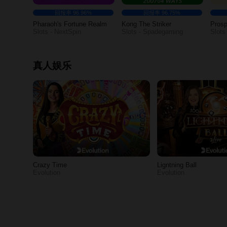
回报率
96.96%
回报率
96.75%
Pharaoh's Fortune Realm
Kong The Striker
Prosp
Slots
-
NextSpin
Slots
-
Spadegaming
Slots
真人娱乐
Ligntning Ball
Roulette
Evolution
Evolution