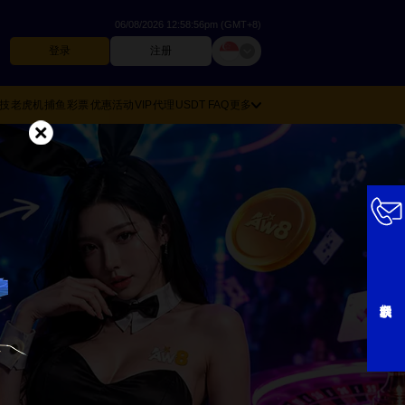
06/08/2026 12:58:58pm (GMT+8)
登录
注册
技
老虎机
捕鱼
彩票
优惠活动
VIP
代理
USDT FAQ
更多