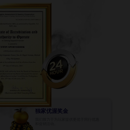
独家优渥奖金
我们致力于为玩家提供更优于同行优惠
和促销活动。