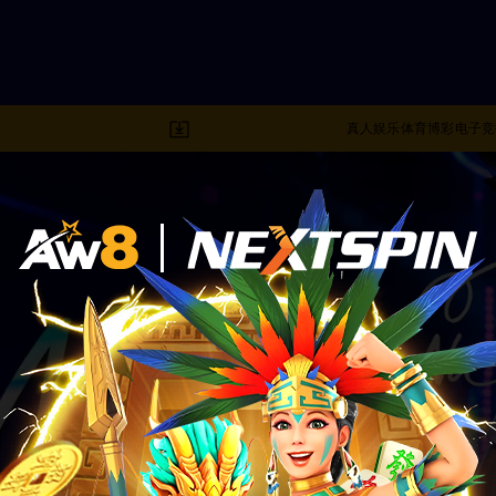
真人娱乐
体育博彩
电子竞